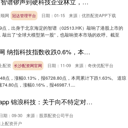
冠达管理平台 智谱锣声到硬科技企业林立，海淀科创的大水与大鱼
倍顺网
日期：01-15
来源：优胜配资APP下载
冠达管理平台
上9点，出身于北京海淀的智谱（02513.HK）敲响了港股上市的
，敲出了“全球大模型第一股”，也敲响资本市场的欢呼。截至
长沙配资网官网 纳指科技指数收跌0.6%，本周跌3.9%，半导体指数累跌3.9%
上配资
日期：11-09
来源：奇侠优配平台
长沙配资网官网
48点，涨幅0.13%，报6728.80点，本周累计下跌1.63%。 道琼
80点，涨幅0.16%，报46987.1....
十大配资平台app 锦浪科技：关于向不特定对象发行可转换公司债券申请获得中国证券监督管理委员会同意注册批复的公告
日期：09-30
来源：股票配资公司平台
网上配资开户