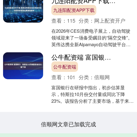
九连阳配资APP下载 英伟达特斯拉自动驾驶对决：马斯克称英伟达要追赶数年
案。 和特斯....
九连阳配资APP下载
查看：
115
分类：
网上配资开户
在2026年CES消费电子展上，自动驾驶
领域迎来了一场备受瞩目的“隔空交锋”。
英伟达携全新Alpamayo自动驾驶平台亮
相，宣称要打造汽车界的“安卓系统”，而
公牛配资端 富国银行：特斯拉10月销量各地均大幅下滑
特....
公牛配资端
查看：
101
分类：
倍顺网
富国银行在研报中指出，初步估算显
示，特斯拉10月份交付量或同比下降
23%。该报告分析了主要市场，基于来自
美国、欧盟、韩国等国的可得数据。....
倍顺网文章已加载完成