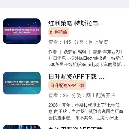
红利策略 特斯拉电动重卡定价或超200万！涨价60%，仍比行业均价低
红利策略
查看：
145
分类：
网上配资
作者 ｜ 聂梦颖 编辑 ｜ 志豪 车东西2月
11日消息，据外媒Electrek报道，特斯拉
500英里长续航版Semi电动卡车的最新报
价为29万美元（约合人民币2....
日升配资APP下载 首付4.99万起，对标特斯拉，小米YU7推出7年低息分期方案
日升配资APP下载
查看：
92
分类：
网上配资开户
2026一开年，特斯拉就甩出了“七年低
息”的王牌，当时我们就预言说国内厂商
会快速跟进。 果不其然，近期小米正式
官宣，针对小米YU7也推出了7年低息方