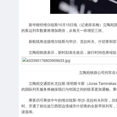
新华财经维尔纽斯10月15日电（记者薛东梅）立陶宛国家铁
的客运列车数量将增加两倍，从每天一班增至三班。
新航线将连接维尔纽斯与华沙、克拉科夫、什切青和苏
立陶宛铁路表示，新时刻表生效后，旅行时间也将缩短，
立陶宛铁路公司列车在
立陶宛交通部长尤拉斯·塔明斯卡斯（Juras Tamins
的国际列车服务将确保我们与邻国之间的联系更加通畅。乘
乘客仍可乘坐中午的维尔纽斯-华沙-克拉科夫列车，但
时。开通了前往波兰西部边境城市什切青的全新早班列车，
波兹南。