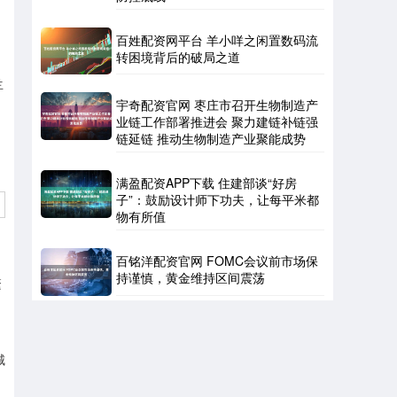
百姓配资网平台 羊小咩之闲置数码流
转困境背后的破局之道
兰
宇奇配资官网 枣庄市召开生物制造产
业链工作部署推进会 聚力建链补链强
链延链 推动生物制造产业聚能成势
满盈配资APP下载 住建部谈“好房
子”：鼓励设计师下功夫，让每平米都
物有所值
百铭洋配资官网 FOMC会议前市场保
持谨慎，黄金维持区间震荡
繁
城