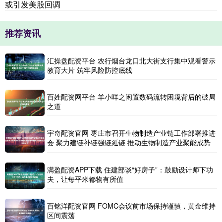
或引发美股回调
推荐资讯
汇操盘配资平台 农行烟台龙口北大街支行集中观看警示
教育大片 筑牢风险防控底线
百姓配资网平台 羊小咩之闲置数码流转困境背后的破局
之道
宇奇配资官网 枣庄市召开生物制造产业链工作部署推进
会 聚力建链补链强链延链 推动生物制造产业聚能成势
满盈配资APP下载 住建部谈“好房子”：鼓励设计师下功
夫，让每平米都物有所值
百铭洋配资官网 FOMC会议前市场保持谨慎，黄金维持
区间震荡