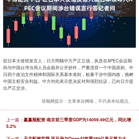
驻日本大使馆发言人：日方罔顾中方严正立场，执意在APEC会议期
间与中国台湾当局人员会面并公开炒作，严重违背一个中国原则、中
日四个政治文件精神和国际关系基本准则，粗暴干涉中国内政，挑衅
中国主权安全利益。中方对此表示坚决反对和强烈抗议，已向日方提
出严正交涉。
倍顺网提示：文章来自网络，不代表本站观点。
上一篇：
赢赢顺配资 南京前三季度GDP为14059.49亿元，同比增
5.2%
下一篇：
天戈配资官网 亚马逊与OpenAI签署380亿美元算力大