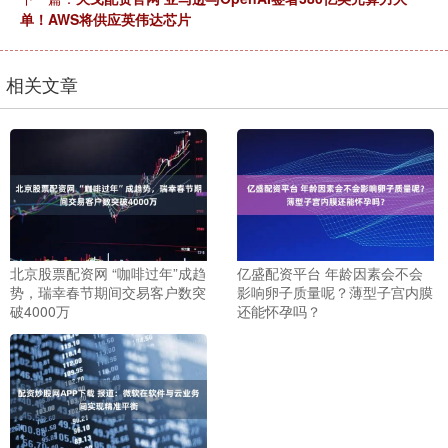
单！AWS将供应英伟达芯片
相关文章
北京股票配资网 “咖啡过年”成趋
亿盛配资平台 年龄因素会不会
势，瑞幸春节期间交易客户数突
影响卵子质量呢？薄型子宫内膜
破4000万
还能怀孕吗？