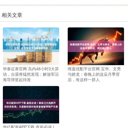
相关文章
华泰证券官网 岛内48小时3大异
维嘉优配平台官网 宝华、文秀
动，台退将猛然发现：解放军沿
与娇龙：春晚上的这朵月季背
海导弹竖起待发
后，有这样一群人
华亿配资APP下载 盘前必读丨