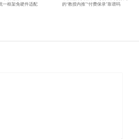
统一框架免硬件适配
的“教授内推”“付费保录”靠谱吗