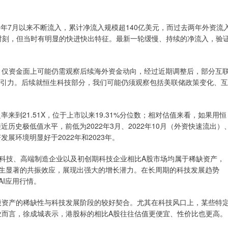
年7月以来不断流入，累计净流入规模超140亿美元，而过去两年外资流
Seek时刻，但当时有明显的快进快出特征。最新一轮缓慢、持续的净流入，验
仅资金面上可能仍需观察后续海外资金动向，经过近期调整后，部分互
吸引力。后续就恒生科技部分，我们可能仍须观察包括美联储政策变化、互
到21.51X，位于上市以来19.31%分位数；相对估值来看，如果用恒
历史极低值水平，前低为2022年3月、2022年10月（外资快速流出）
展环境明显好于2022年和2023年。
技、高端制造企业以及初创期科技企业相比A股市场均属于稀缺资产，
产生显著的共振效应，展现出强大的增长潜力。在长周期的科技发展趋势
AI应用行情。
资产的稀缺性与科技发展阶段的较好契合。尤其在科技风口上，某些特
业而言，徐成城表示，港股标的相比A股往往估值更便宜、性价比也更高。