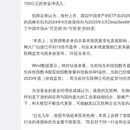
150亿元的资金净流入。
招商证券认为，海外上市、跟踪中国资产的ETF自2025
的高峰分别为2024年9月政策转向与2025年3月Deep
了中国市场从“可交易”向“可投资”的转变。
“本质上，近期调整多来自非基本面因素变化直接影响，
网大厂估值已不到15倍市盈率，对应未来增速预期已更具
联网监管与税务政策等。”许廷全表示。
Wind数据显示，绝对估值来看，当前恒生科技指数市盈率来
生科技指数/A股双创指数衡量科技板块AH溢价，当前已经接近
2023年底（游戏监管），而当前对互联网公司的监管与经济发
兴业基金的基金经理徐成城认为，港股的互联网、生物科
特别是下游的AI应用与国内庞大的工业基础相结合，能够
下，AI大模型不断迭代更新，可能触发以互联网企业为首的
“过去几年，港股市场迎来投资热潮，本质上反映了港股
行业的港股标的含金量可能更高。”而且对于同一行业和企