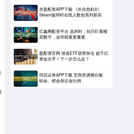
赤盈配资APP下载 《生化危机9》
Steam版同时在线人数创系列新高
亿鑫网配资平台 选房时，别只盯着楼
层数字，这些因素更重要
盈配资官网 借道ETF逆势加仓 超千亿
资金出手！下一步怎么走？
股
同花证券APP下载 芝商所调整白银、
铂金、钯金保证金比例
成