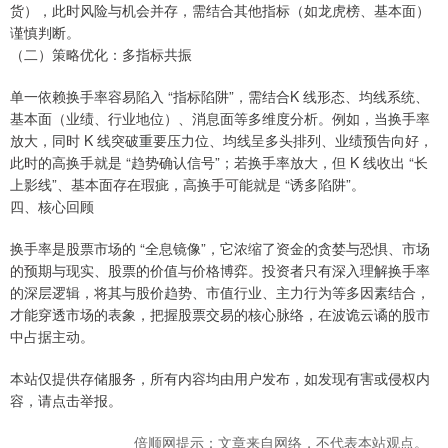
货），此时风险与机会并存，需结合其他指标（如龙虎榜、基本面）
谨慎判断。
（二）策略优化：多指标共振
单一依赖换手率容易陷入 “指标陷阱”，需结合K 线形态、均线系统、
基本面（业绩、行业地位）、消息面等多维度分析。例如，当换手率
放大，同时 K 线突破重要压力位、均线呈多头排列、业绩预告向好，
此时的高换手就是 “趋势确认信号”；若换手率放大，但 K 线收出 “长
上影线”、基本面存在瑕疵，高换手可能就是 “诱多陷阱”。
四、核心回顾
换手率是股票市场的 “全息镜像”，它浓缩了资金的贪婪与恐惧、市场
的预期与现实、股票的价值与价格博弈。投资者只有深入理解换手率
的深层逻辑，将其与股价趋势、市值行业、主力行为等多因素结合，
才能穿透市场的表象，把握股票交易的核心脉络，在波诡云谲的股市
中占据主动。
本站仅提供存储服务，所有内容均由用户发布，如发现有害或侵权内
容，请点击举报。
倍顺网提示：文章来自网络，不代表本站观点。