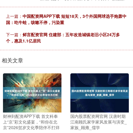
上一篇：
中国配资网APP下载 短短18天，3个外国网球选手炮轰中
国：吃牛蛙，咳嗽不停，污染重
下一篇：
鲜言配资官网 住建部：五年改造城镇老旧小区24万多
个，惠及1.1亿居民
相关文章
财神到配资APP下载 首文科奉
国内股票配资网官网 汉唐时期
上“京”彩文化盛宴，“和你在北
江南顾氏家学家风发展与演变_
京”2026贺岁文化季陪伴不打烊
家族_顾雍_儒学