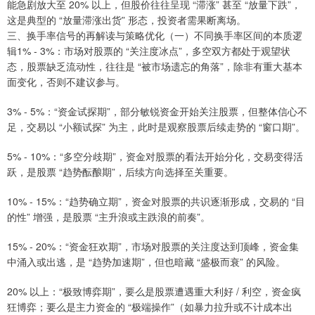
能急剧放大至 20% 以上，但股价往往呈现 “滞涨” 甚至 “放量下跌”，
这是典型的 “放量滞涨出货” 形态，投资者需果断离场。
三、换手率信号的再解读与策略优化（一）不同换手率区间的本质逻
辑1% - 3%：市场对股票的 “关注度冰点”，多空双方都处于观望状
态，股票缺乏流动性，往往是 “被市场遗忘的角落”，除非有重大基本
面变化，否则不建议参与。
3% - 5%：“资金试探期”，部分敏锐资金开始关注股票，但整体信心不
足，交易以 “小额试探” 为主，此时是观察股票后续走势的 “窗口期”。
5% - 10%：“多空分歧期”，资金对股票的看法开始分化，交易变得活
跃，是股票 “趋势酝酿期”，后续方向选择至关重要。
10% - 15%：“趋势确立期”，资金对股票的共识逐渐形成，交易的 “目
的性” 增强，是股票 “主升浪或主跌浪的前奏”。
15% - 20%：“资金狂欢期”，市场对股票的关注度达到顶峰，资金集
中涌入或出逃，是 “趋势加速期”，但也暗藏 “盛极而衰” 的风险。
20% 以上：“极致博弈期”，要么是股票遭遇重大利好 / 利空，资金疯
狂博弈；要么是主力资金的 “极端操作”（如暴力拉升或不计成本出