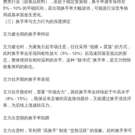
费类行业（如食品饮料），若处于稳定发展期，换手率通常保持在
5% - 10% 的平稳区间，若出现换手率大幅波动，可能是行业竞争格
局或基本面发生变化。
（三）换手率与主力行为的深度绑定
主力建仓期的换手率特征
主力建仓时，为避免引起市场注意，往往采用 “低吸 + 震荡” 的方式，
此时换手率会呈现间歇性放大（5% - 10%）后迅速回落至低位的形
态，整体维持在相对温和的水平。这种 “脉冲式” 换手率，是主力悄悄
收集筹码的标志。
主力拉升期的换手率表现
主力拉升股价时，需要 “市场合力”，因此换手率会持续处于中高水平
（8% - 15%），既保证有足够的买盘推动股价，又能通过换手清洗浮
筹，为后续上涨减轻压力。
主力出货期的换手率陷阱
主力出货时，常利用 “高换手” 制造 “交投活跃” 的假象。此时换手率可