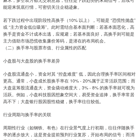
麻木，多空双方都无交易意愿，往往是下跌趋势的末期信号，后续可
能迎来筑底行情，可密切关注企稳迹象。
若下跌过程中出现阶段性高换手（10% 以上），可能是 “恐慌性抛盘”
或 “主力资金低位吸筹”。此时需结合基本面判断：若基本面恶化，高
换手是资金不计成本出逃，应规避；若基本面良好，高换手则可能是
主力借助市场恐慌收集廉价筹码，是潜在的布局机会。
（二）换手率与股票市值、行业属性的匹配
小盘股与大盘股的换手率差异
小盘股流通盘小，资金对其 “控盘难度” 低，因此合理换手率区间相对
更高。通常，小盘成长股换手率在 10% - 20%属于正常活跃范围；而
大盘蓝筹股流通盘大，资金撬动难度大，3% - 8% 的换手率就可视为
活跃。例如，小盘科技股因想象空间大，易受资金追捧，换手率常居
高不下；大盘银行股因股性稳健，换手率往往较低。
行业周期与换手率的关联
周期性行业（如钢铁、有色）在行业景气度上行初期，往往伴随换手
率的逐步放大，这是资金提前预判行业复苏，开始布局的信号；而消